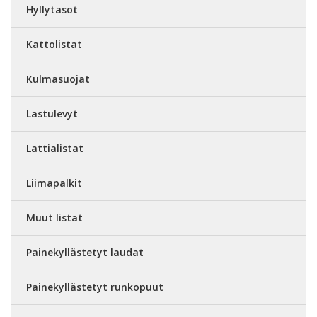
Hyllytasot
Kattolistat
Kulmasuojat
Lastulevyt
Lattialistat
Liimapalkit
Muut listat
Painekyllästetyt laudat
Painekyllästetyt runkopuut