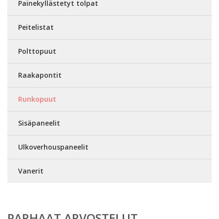
Painekyllästetyt tolpat
Peitelistat
Polttopuut
Raakapontit
Runkopuut
Sisäpaneelit
Ulkoverhouspaneelit
Vanerit
PARHAAT ARVOSTELUT