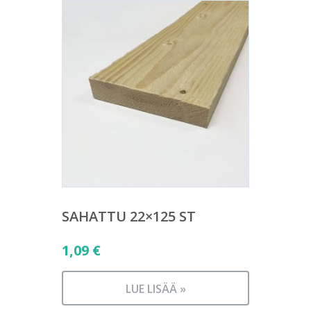
SAHATTU 22×125 ST
1,09
€
LUE LISÄÄ »