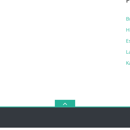
B
H
E
L
K