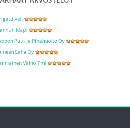
rigatti Veli
annun Klapi
spoon Puu- ja Pihahuolto Oy
aineen Saha Oy
anniainen Väinö Tmi