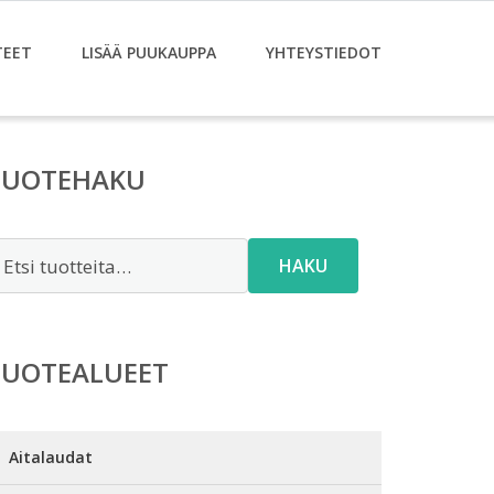
TEET
LISÄÄ PUUKAUPPA
YHTEYSTIEDOT
TUOTEHAKU
tsi:
HAKU
TUOTEALUEET
Aitalaudat