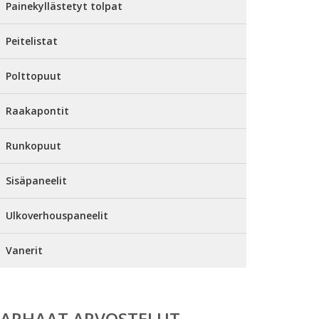
Painekyllästetyt tolpat
Peitelistat
Polttopuut
Raakapontit
Runkopuut
Sisäpaneelit
Ulkoverhouspaneelit
Vanerit
PARHAAT ARVOSTELUT