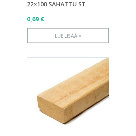
22×100 SAHATTU ST
0,69
€
LUE LISÄÄ »