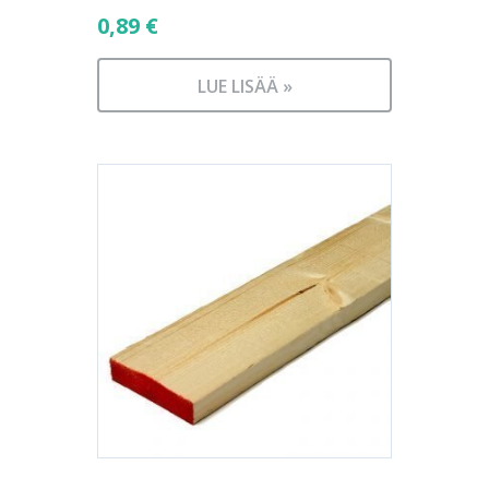
0,89
€
LUE LISÄÄ »