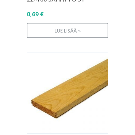
0,69
€
LUE LISÄÄ »