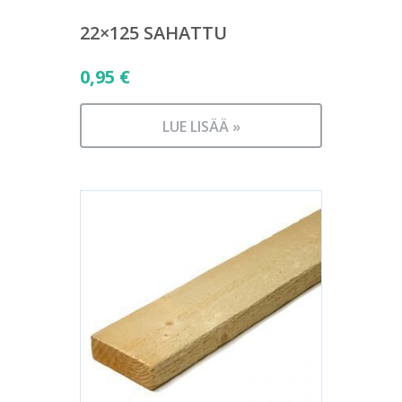
22×125 SAHATTU
0,95
€
LUE LISÄÄ »