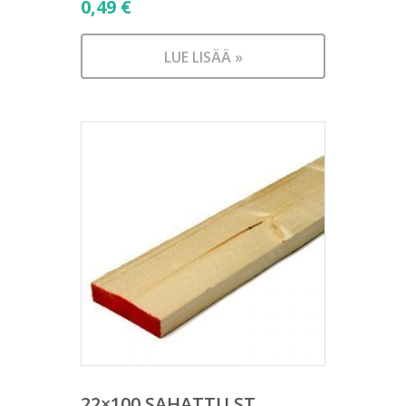
0,49
€
LUE LISÄÄ »
22×100 SAHATTU ST