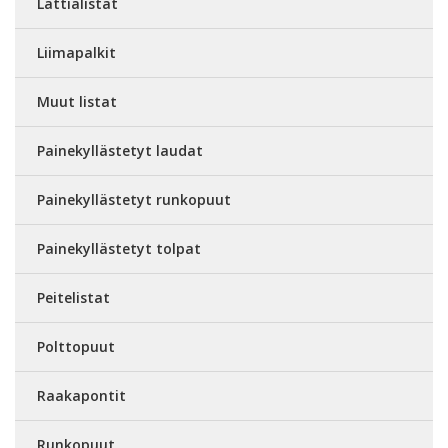
Lattialistat
Liimapalkit
Muut listat
Painekyllästetyt laudat
Painekyllästetyt runkopuut
Painekyllästetyt tolpat
Peitelistat
Polttopuut
Raakapontit
Runkopuut