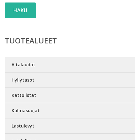
HAKU
TUOTEALUEET
Aitalaudat
Hyllytasot
Kattolistat
Kulmasuojat
Lastulevyt