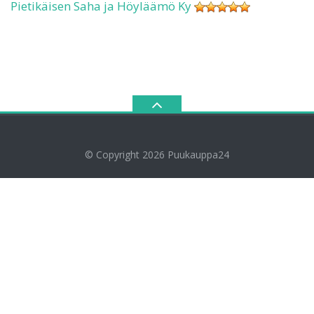
Pietikäisen Saha ja Höyläämö Ky
© Copyright 2026
Puukauppa24