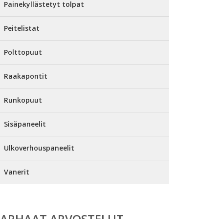
Painekyllästetyt tolpat
Peitelistat
Polttopuut
Raakapontit
Runkopuut
Sisäpaneelit
Ulkoverhouspaneelit
Vanerit
PARHAAT ARVOSTELUT