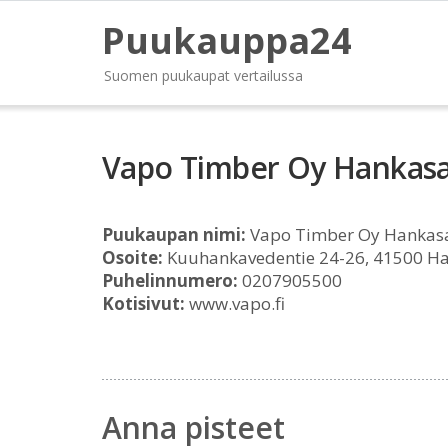
Puukauppa24
Suomen puukaupat vertailussa
Vapo Timber Oy Hankas
Puukaupan nimi:
Vapo Timber Oy Hankas
Osoite:
Kuuhankavedentie 24-26, 41500 H
Puhelinnumero:
0207905500
Kotisivut:
www.vapo.fi
Anna pisteet