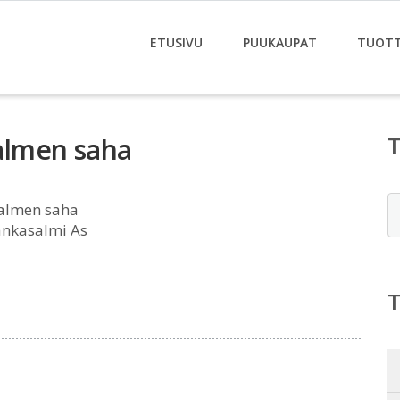
ETUSIVU
PUUKAUPAT
TUOT
almen saha
E
almen saha
ankasalmi As