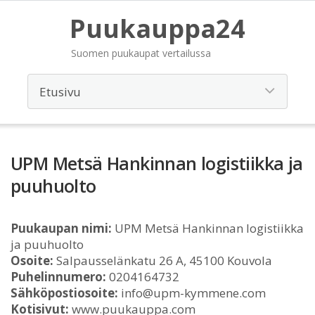
Puukauppa24
Suomen puukaupat vertailussa
UPM Metsä Hankinnan logistiikka ja
puuhuolto
Puukaupan nimi:
UPM Metsä Hankinnan logistiikka
ja puuhuolto
Osoite:
Salpausselänkatu 26 A, 45100 Kouvola
Puhelinnumero:
0204164732
Sähköpostiosoite:
info@upm-kymmene.com
Kotisivut:
www.puukauppa.com