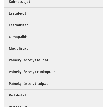
Kulmasuojat
Lastulevyt
Lattialistat
Liimapalkit
Muut listat
Painekyllästetyt laudat
Painekyllästetyt runkopuut
Painekyllästetyt tolpat
Peitelistat
Polttopuut