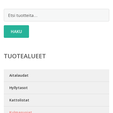
Etsi:
HAKU
TUOTEALUEET
Aitalaudat
Hyllytasot
Kattolistat
Kulmasuojat