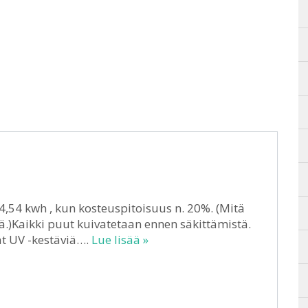
64,54 kwh , kun kosteuspitoisuus n. 20%. (Mitä
)Kaikki puut kuivatetaan ennen säkittämistä.
at UV -kestäviä….
Lue lisää »