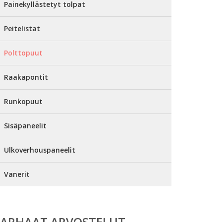
Painekyllästetyt tolpat
Peitelistat
Polttopuut
Raakapontit
Runkopuut
Sisäpaneelit
Ulkoverhouspaneelit
Vanerit
PARHAAT ARVOSTELUT