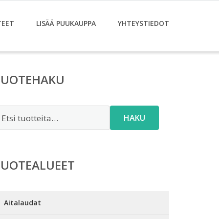
TEET
LISÄÄ PUUKAUPPA
YHTEYSTIEDOT
TUOTEHAKU
tsi:
HAKU
TUOTEALUEET
Aitalaudat