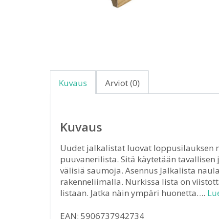
Kuvaus
Arviot (0)
Kuvaus
Uudet jalkalistat luovat loppusilauksen
puuvanerilista. Sitä käytetään tavallisen
välisiä saumoja. Asennus Jalkalista naul
rakenneliimalla. Nurkissa lista on viistot
listaan. Jatka näin ympäri huonetta….
Lue
EAN: 5906737942734