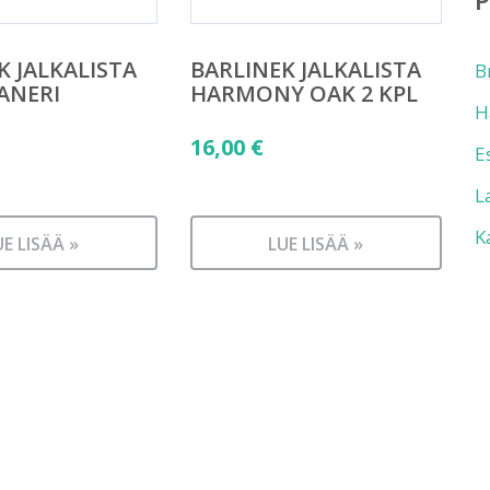
K JALKALISTA
BARLINEK JALKALISTA
B
ANERI
HARMONY OAK 2 KPL
H
16,00
€
E
L
K
UE LISÄÄ »
LUE LISÄÄ »