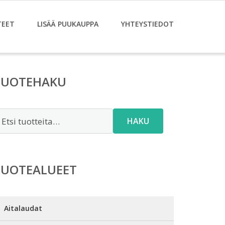
TEET
LISÄÄ PUUKAUPPA
YHTEYSTIEDOT
TUOTEHAKU
tsi:
HAKU
TUOTEALUEET
Aitalaudat