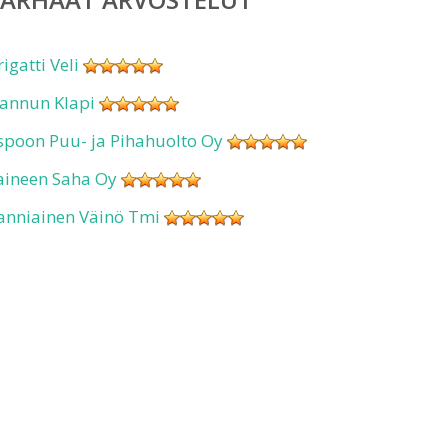
rigatti Veli
annun Klapi
spoon Puu- ja Pihahuolto Oy
aineen Saha Oy
anniainen Väinö Tmi