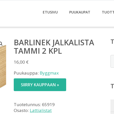
ETUSIVU
PUUKAUPAT
TUOT
BARLINEK JALKALISTA
TAMMI 2 KPL
E
16,00
€
Puukauppa:
Byggmax
SIIRRY KAUPPAAN »
Tuotetunnus:
65919
Osasto:
Lattialistat