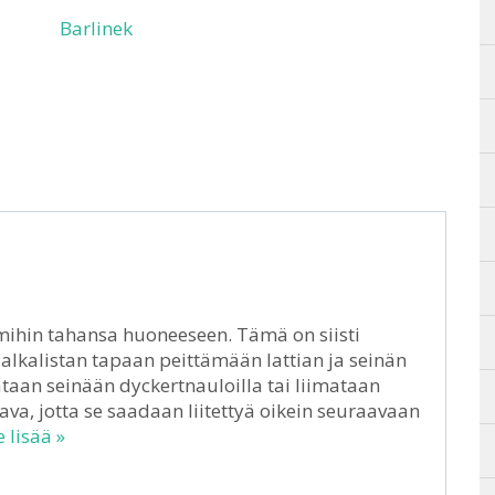
Barlinek
 mihin tahansa huoneeseen. Tämä on siisti
 jalkalistan tapaan peittämään lattian ja seinän
ataan seinään dyckertnauloilla tai liimataan
tava, jotta se saadaan liitettyä oikein seuraavaan
 lisää »