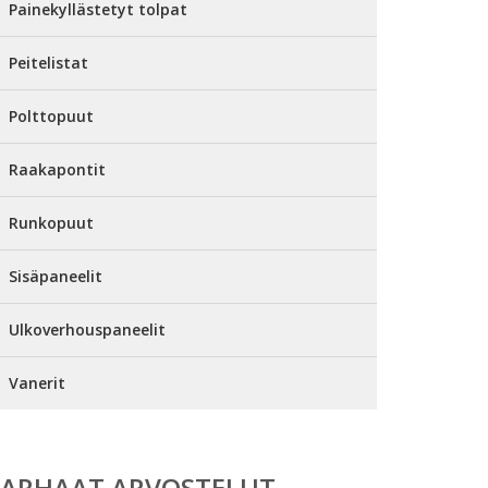
Painekyllästetyt tolpat
Peitelistat
Polttopuut
Raakapontit
Runkopuut
Sisäpaneelit
Ulkoverhouspaneelit
Vanerit
PARHAAT ARVOSTELUT