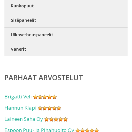
Runkopuut
Sisäpaneelit
Ulkoverhouspaneelit
Vanerit
PARHAAT ARVOSTELUT
Brigatti Veli
Hannun Klapi
Laineen Saha Oy
Espoon Puu- ja Pihahuolto Oy