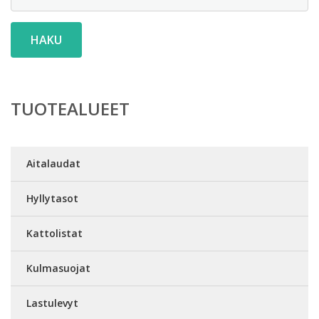
HAKU
TUOTEALUEET
Aitalaudat
Hyllytasot
Kattolistat
Kulmasuojat
Lastulevyt