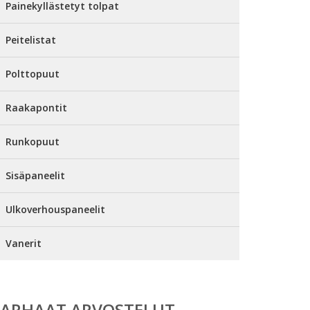
Painekyllästetyt tolpat
Peitelistat
Polttopuut
Raakapontit
Runkopuut
Sisäpaneelit
Ulkoverhouspaneelit
Vanerit
PARHAAT ARVOSTELUT