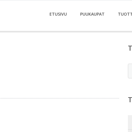
ETUSIVU
PUUKAUPAT
TUOT
ä
E