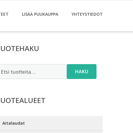
TEET
LISÄÄ PUUKAUPPA
YHTEYSTIEDOT
TUOTEHAKU
tsi:
HAKU
TUOTEALUEET
Aitalaudat