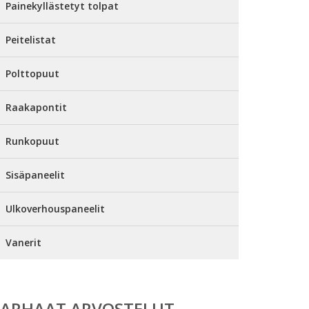
Painekyllästetyt tolpat
Peitelistat
Polttopuut
Raakapontit
Runkopuut
Sisäpaneelit
Ulkoverhouspaneelit
Vanerit
PARHAAT ARVOSTELUT