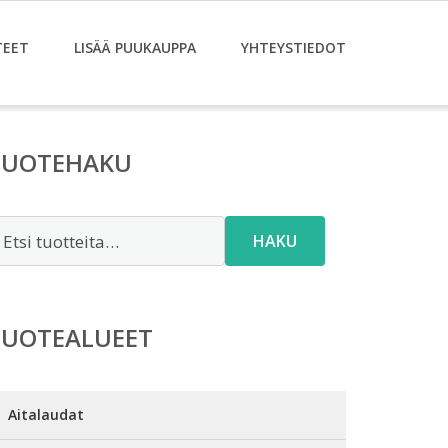
TEET
LISÄÄ PUUKAUPPA
YHTEYSTIEDOT
TUOTEHAKU
tsi:
HAKU
TUOTEALUEET
Aitalaudat