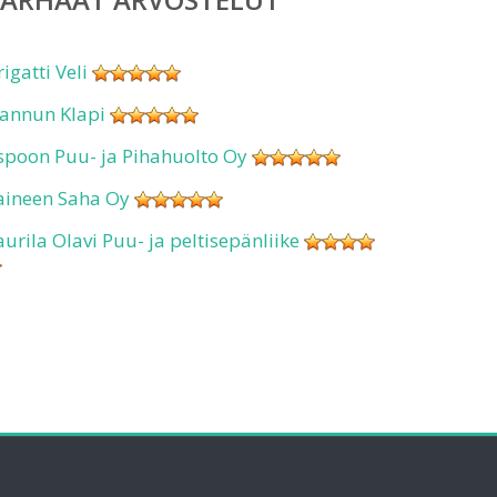
rigatti Veli
annun Klapi
spoon Puu- ja Pihahuolto Oy
aineen Saha Oy
aurila Olavi Puu- ja peltisepänliike