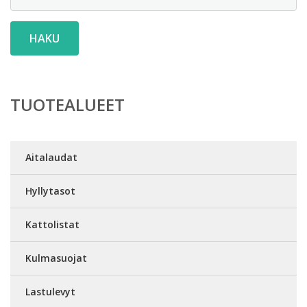
HAKU
TUOTEALUEET
Aitalaudat
Hyllytasot
Kattolistat
Kulmasuojat
Lastulevyt