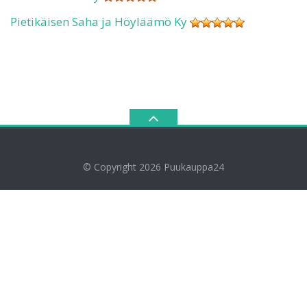
Pietikäisen Saha ja Höyläämö Ky
© Copyright 2026
Puukauppa24