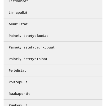
Lattialistat
Liimapalkit
Muut listat
Painekyllästetyt laudat
Painekyllästetyt runkopuut
Painekyllästetyt tolpat
Peitelistat
Polttopuut
Raakapontit
Runkopuut