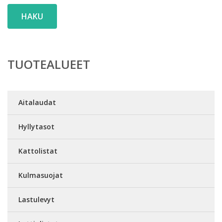
HAKU
TUOTEALUEET
Aitalaudat
Hyllytasot
Kattolistat
Kulmasuojat
Lastulevyt