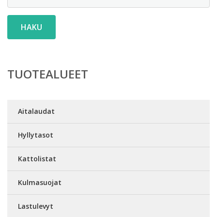
HAKU
TUOTEALUEET
Aitalaudat
Hyllytasot
Kattolistat
Kulmasuojat
Lastulevyt