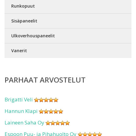
Runkopuut
Sisäpaneelit
Ulkoverhouspaneelit
Vanerit
PARHAAT ARVOSTELUT
Brigatti Veli
Hannun Klapi
Laineen Saha Oy
Espoon Puu- ja Pihahuolto Oy