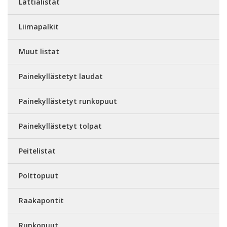
Lattialistat
Liimapalkit
Muut listat
Painekyllästetyt laudat
Painekyllästetyt runkopuut
Painekyllästetyt tolpat
Peitelistat
Polttopuut
Raakapontit
Runkopuut