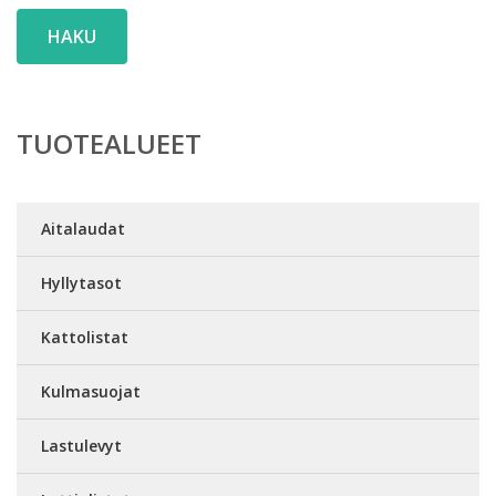
HAKU
TUOTEALUEET
Aitalaudat
Hyllytasot
Kattolistat
Kulmasuojat
Lastulevyt