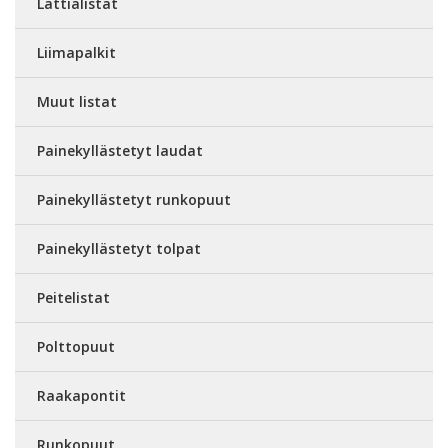
Lattialistat
Liimapalkit
Muut listat
Painekyllästetyt laudat
Painekyllästetyt runkopuut
Painekyllästetyt tolpat
Peitelistat
Polttopuut
Raakapontit
Runkopuut