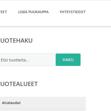
TEET
LISÄÄ PUUKAUPPA
YHTEYSTIEDOT
TUOTEHAKU
tsi:
HAKU
TUOTEALUEET
Aitalaudat