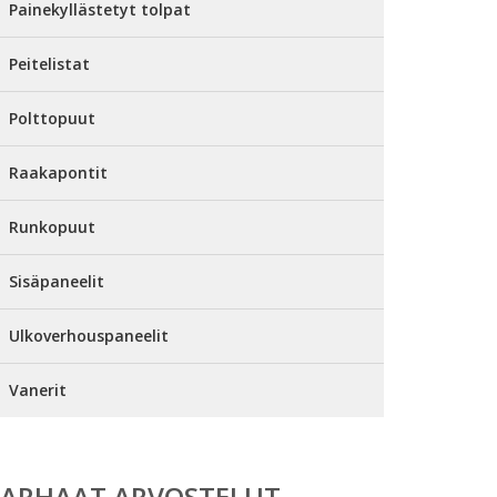
Painekyllästetyt tolpat
Peitelistat
Polttopuut
Raakapontit
Runkopuut
Sisäpaneelit
Ulkoverhouspaneelit
Vanerit
PARHAAT ARVOSTELUT