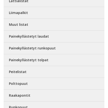
Lattialistat
Liimapalkit
Muut listat
Painekyllästetyt laudat
Painekyllästetyt runkopuut
Painekyllästetyt tolpat
Peitelistat
Polttopuut
Raakapontit
Runkopuut