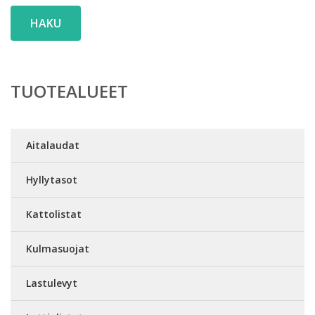
HAKU
TUOTEALUEET
Aitalaudat
Hyllytasot
Kattolistat
Kulmasuojat
Lastulevyt