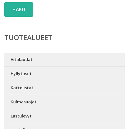
HAKU
TUOTEALUEET
Aitalaudat
Hyllytasot
Kattolistat
Kulmasuojat
Lastulevyt