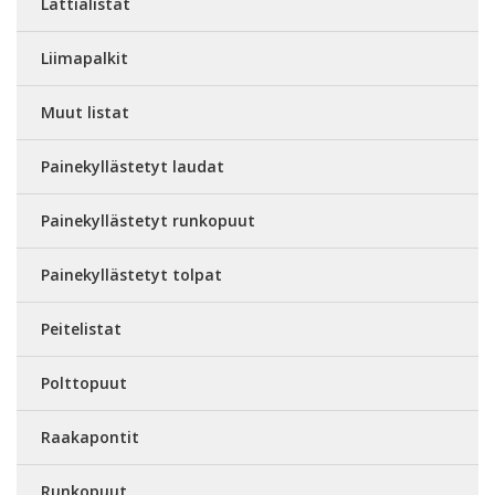
Lattialistat
Liimapalkit
Muut listat
Painekyllästetyt laudat
Painekyllästetyt runkopuut
Painekyllästetyt tolpat
Peitelistat
Polttopuut
Raakapontit
Runkopuut