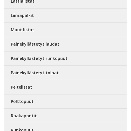
Lattialistat
Liimapalkit
Muut listat
Painekyllästetyt laudat
Painekyllästetyt runkopuut
Painekyllästetyt tolpat
Peitelistat
Polttopuut
Raakapontit
Runkopuut