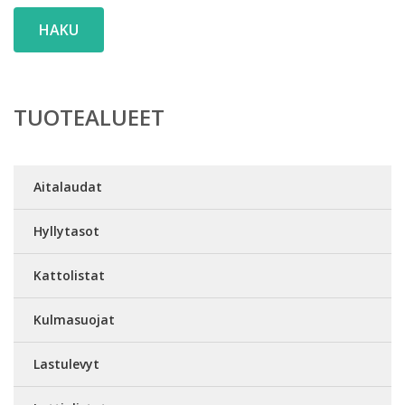
HAKU
TUOTEALUEET
Aitalaudat
Hyllytasot
Kattolistat
Kulmasuojat
Lastulevyt