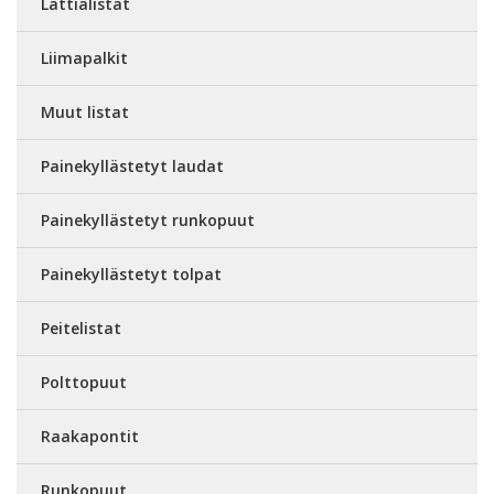
Lattialistat
Liimapalkit
Muut listat
Painekyllästetyt laudat
Painekyllästetyt runkopuut
Painekyllästetyt tolpat
Peitelistat
Polttopuut
Raakapontit
Runkopuut