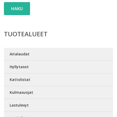
HAKU
TUOTEALUEET
Aitalaudat
Hyllytasot
Kattolistat
Kulmasuojat
Lastulevyt