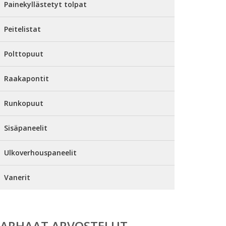
Painekyllästetyt tolpat
Peitelistat
Polttopuut
Raakapontit
Runkopuut
Sisäpaneelit
Ulkoverhouspaneelit
Vanerit
PARHAAT ARVOSTELUT