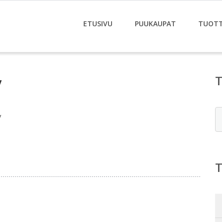
ETUSIVU
PUUKAUPAT
TUOT
y
E
y