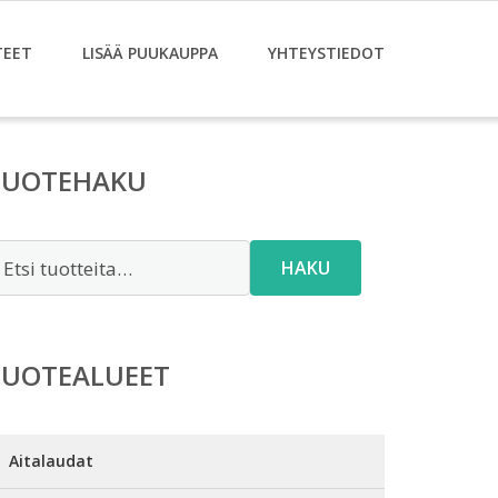
TEET
LISÄÄ PUUKAUPPA
YHTEYSTIEDOT
TUOTEHAKU
tsi:
HAKU
TUOTEALUEET
Aitalaudat