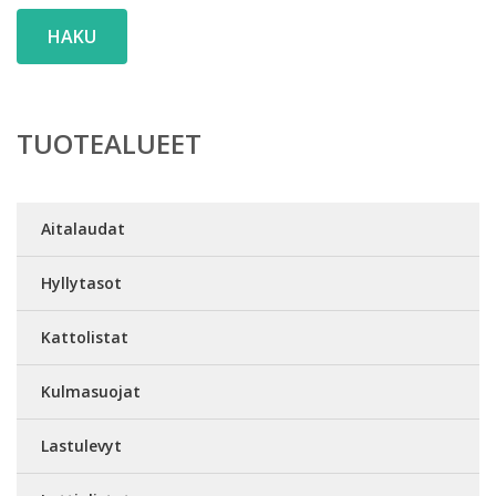
HAKU
TUOTEALUEET
Aitalaudat
Hyllytasot
Kattolistat
Kulmasuojat
Lastulevyt