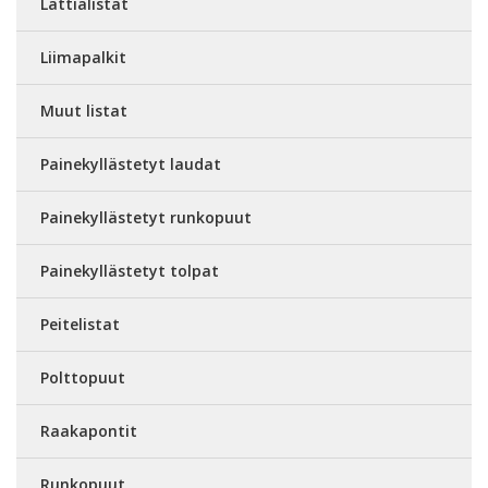
Lattialistat
Liimapalkit
Muut listat
Painekyllästetyt laudat
Painekyllästetyt runkopuut
Painekyllästetyt tolpat
Peitelistat
Polttopuut
Raakapontit
Runkopuut