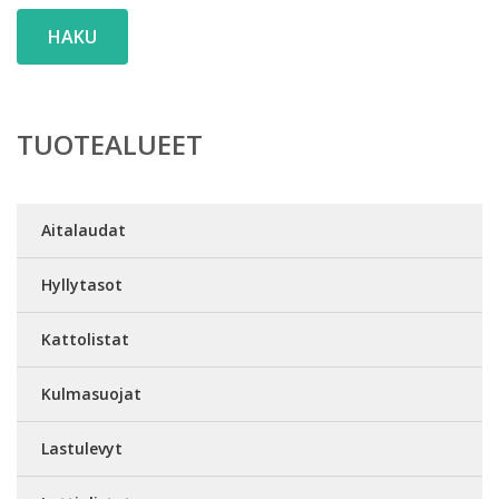
HAKU
TUOTEALUEET
Aitalaudat
Hyllytasot
Kattolistat
Kulmasuojat
Lastulevyt