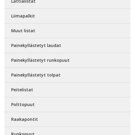
Lattialistat
Liimapalkit
Muut listat
Painekyllästetyt laudat
Painekyllästetyt runkopuut
Painekyllästetyt tolpat
Peitelistat
Polttopuut
Raakapontit
Runkopuut