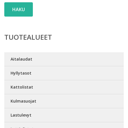
HAKU
TUOTEALUEET
Aitalaudat
Hyllytasot
Kattolistat
Kulmasuojat
Lastulevyt