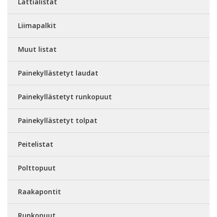
Lattialistat
Liimapalkit
Muut listat
Painekyllästetyt laudat
Painekyllästetyt runkopuut
Painekyllästetyt tolpat
Peitelistat
Polttopuut
Raakapontit
Runkopuut