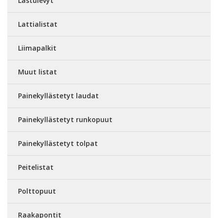
Lastulevyt
Lattialistat
Liimapalkit
Muut listat
Painekyllästetyt laudat
Painekyllästetyt runkopuut
Painekyllästetyt tolpat
Peitelistat
Polttopuut
Raakapontit