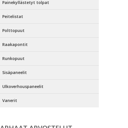
Painekyllästetyt tolpat
Peitelistat
Polttopuut
Raakapontit
Runkopuut
Sisäpaneelit
Ulkoverhouspaneelit
Vanerit
PARHAAT ARVOSTELUT