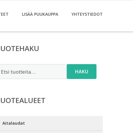
TEET
LISÄÄ PUUKAUPPA
YHTEYSTIEDOT
TUOTEHAKU
tsi:
HAKU
TUOTEALUEET
Aitalaudat