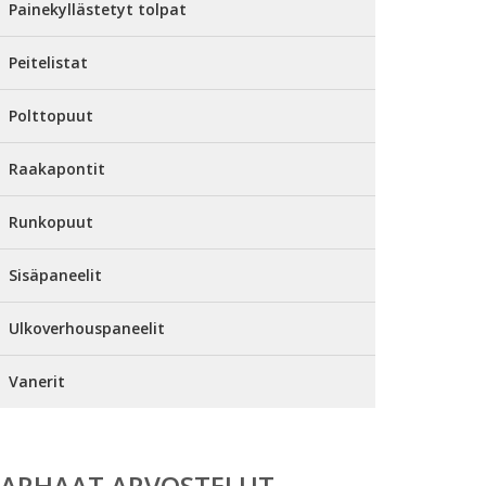
Painekyllästetyt tolpat
Peitelistat
Polttopuut
Raakapontit
Runkopuut
Sisäpaneelit
Ulkoverhouspaneelit
Vanerit
PARHAAT ARVOSTELUT