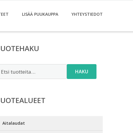
TEET
LISÄÄ PUUKAUPPA
YHTEYSTIEDOT
TUOTEHAKU
tsi:
HAKU
TUOTEALUEET
Aitalaudat