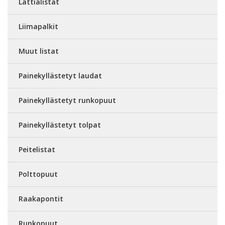
Lattialistat
Liimapalkit
Muut listat
Painekyllästetyt laudat
Painekyllästetyt runkopuut
Painekyllästetyt tolpat
Peitelistat
Polttopuut
Raakapontit
Runkopuut