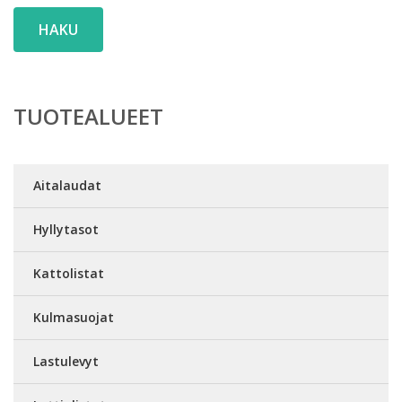
HAKU
TUOTEALUEET
Aitalaudat
Hyllytasot
Kattolistat
Kulmasuojat
Lastulevyt