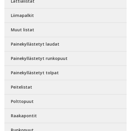
Lattialistat
Liimapalkit
Muut listat
Painekyllästetyt laudat
Painekyllästetyt runkopuut
Painekyllästetyt tolpat
Peitelistat
Polttopuut
Raakapontit
Runkopuut