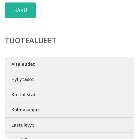
HAKU
TUOTEALUEET
Aitalaudat
Hyllytasot
Kattolistat
Kulmasuojat
Lastulevyt