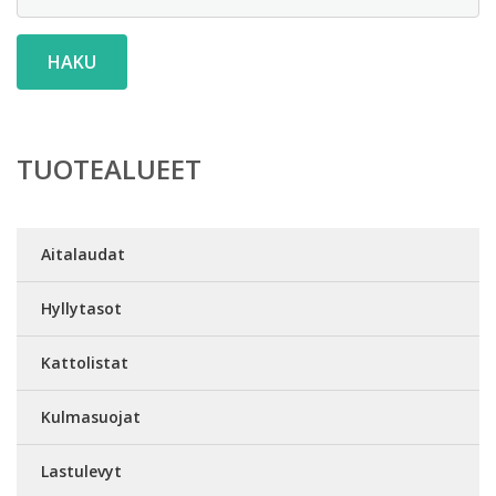
HAKU
TUOTEALUEET
Aitalaudat
Hyllytasot
Kattolistat
Kulmasuojat
Lastulevyt