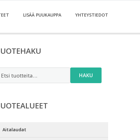
TEET
LISÄÄ PUUKAUPPA
YHTEYSTIEDOT
TUOTEHAKU
tsi:
HAKU
TUOTEALUEET
Aitalaudat