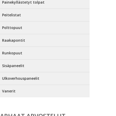
Painekyllästetyt tolpat
Peitelistat
Polttopuut
Raakapontit
Runkopuut
Sisäpaneelit
Ulkoverhouspaneelit
Vanerit
PARHAAT ARVOSTELUT