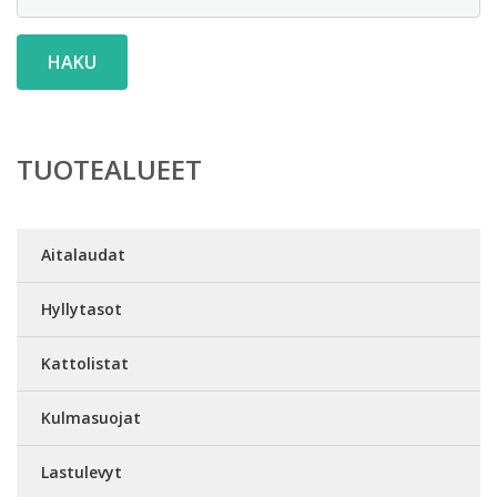
HAKU
TUOTEALUEET
Aitalaudat
Hyllytasot
Kattolistat
Kulmasuojat
Lastulevyt