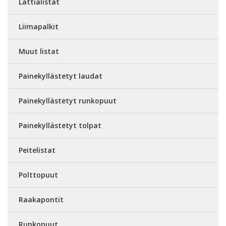
Lattialistat
Liimapalkit
Muut listat
Painekyllästetyt laudat
Painekyllästetyt runkopuut
Painekyllästetyt tolpat
Peitelistat
Polttopuut
Raakapontit
Runkopuut