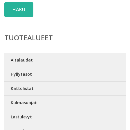
HAKU
TUOTEALUEET
Aitalaudat
Hyllytasot
Kattolistat
Kulmasuojat
Lastulevyt