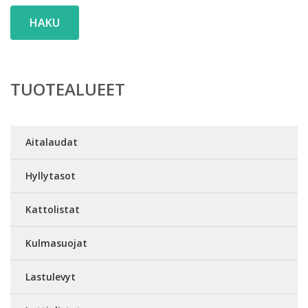
HAKU
TUOTEALUEET
Aitalaudat
Hyllytasot
Kattolistat
Kulmasuojat
Lastulevyt