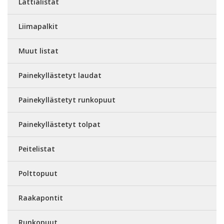
Lattialistat
Liimapalkit
Muut listat
Painekyllästetyt laudat
Painekyllästetyt runkopuut
Painekyllästetyt tolpat
Peitelistat
Polttopuut
Raakapontit
Runkopuut