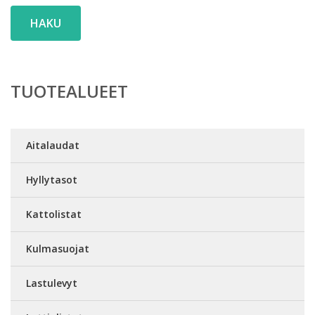
HAKU
TUOTEALUEET
Aitalaudat
Hyllytasot
Kattolistat
Kulmasuojat
Lastulevyt