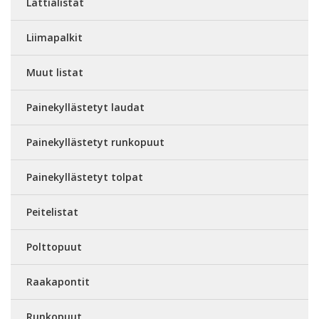
Lattialistat
Liimapalkit
Muut listat
Painekyllästetyt laudat
Painekyllästetyt runkopuut
Painekyllästetyt tolpat
Peitelistat
Polttopuut
Raakapontit
Runkopuut