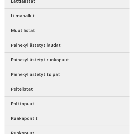
Lattialistat
Liimapalkit
Muut listat
Painekyllästetyt laudat
Painekyllästetyt runkopuut
Painekyllästetyt tolpat
Peitelistat
Polttopuut
Raakapontit
Runkopuut