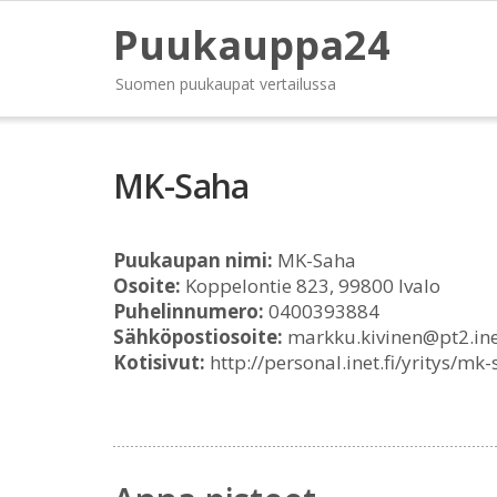
Puukauppa24
Suomen puukaupat vertailussa
MK-Saha
Puukaupan nimi:
MK-Saha
Osoite:
Koppelontie 823, 99800 Ivalo
Puhelinnumero:
0400393884
Sähköpostiosoite:
markku.kivinen@pt2.inet
Kotisivut:
http://personal.inet.fi/yritys/mk