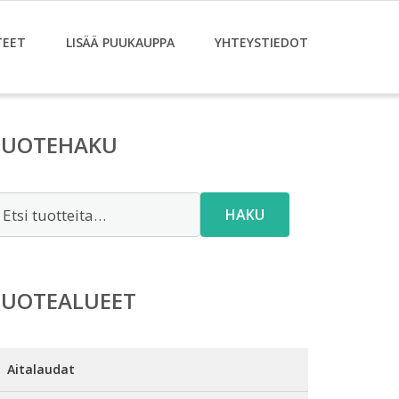
TEET
LISÄÄ PUUKAUPPA
YHTEYSTIEDOT
TUOTEHAKU
tsi:
HAKU
TUOTEALUEET
Aitalaudat