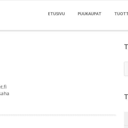
ETUSIVU
PUUKAUPAT
TUOT
E
.fi
-saha