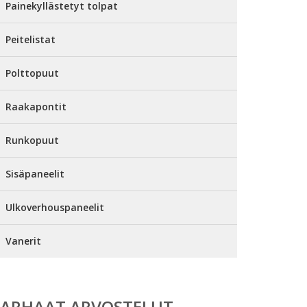
Painekyllästetyt tolpat
Peitelistat
Polttopuut
Raakapontit
Runkopuut
Sisäpaneelit
Ulkoverhouspaneelit
Vanerit
PARHAAT ARVOSTELUT