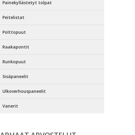
Painekyllästetyt tolpat
Peitelistat
Polttopuut
Raakapontit
Runkopuut
Sisäpaneelit
Ulkoverhouspaneelit
Vanerit
PARHAAT ARVOSTELUT