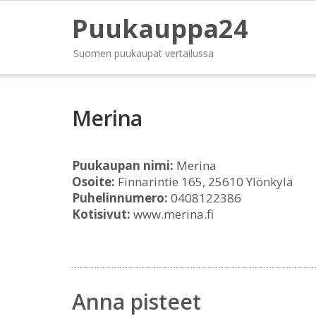
Puukauppa24
Suomen puukaupat vertailussa
Merina
Puukaupan nimi:
Merina
Osoite:
Finnarintie 165, 25610 Ylönkylä
Puhelinnumero:
0408122386
Kotisivut:
www.merina.fi
Anna pisteet