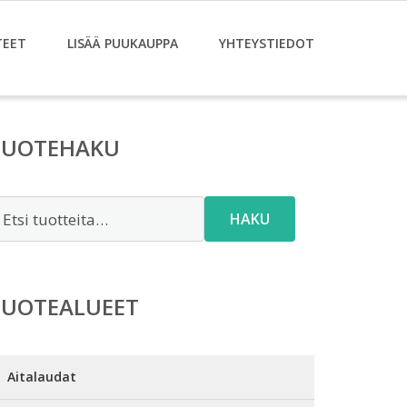
TEET
LISÄÄ PUUKAUPPA
YHTEYSTIEDOT
TUOTEHAKU
tsi:
HAKU
TUOTEALUEET
Aitalaudat