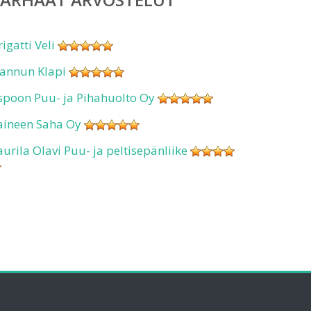
rigatti Veli
annun Klapi
spoon Puu- ja Pihahuolto Oy
aineen Saha Oy
aurila Olavi Puu- ja peltisepänliike