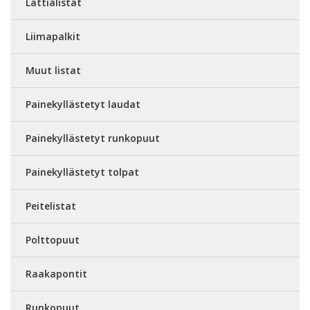
Lattialistat
Liimapalkit
Muut listat
Painekyllästetyt laudat
Painekyllästetyt runkopuut
Painekyllästetyt tolpat
Peitelistat
Polttopuut
Raakapontit
Runkopuut