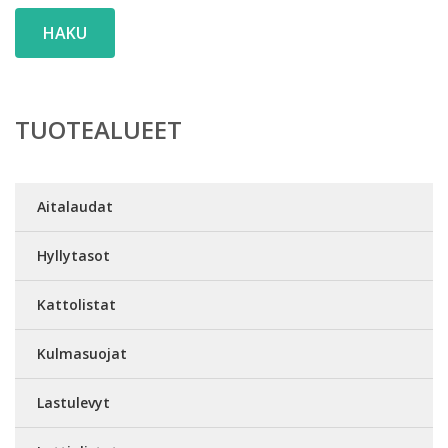
HAKU
TUOTEALUEET
Aitalaudat
Hyllytasot
Kattolistat
Kulmasuojat
Lastulevyt