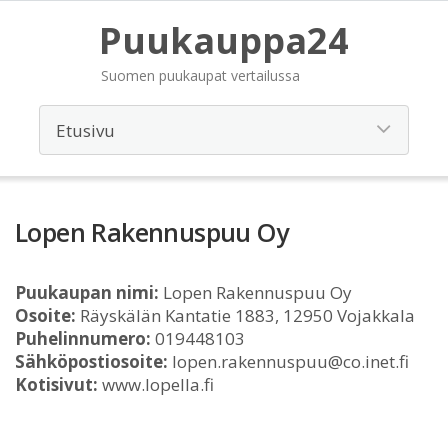
Puukauppa24
Suomen puukaupat vertailussa
Lopen Rakennuspuu Oy
Puukaupan nimi:
Lopen Rakennuspuu Oy
Osoite:
Räyskälän Kantatie 1883, 12950 Vojakkala
Puhelinnumero:
019448103
Sähköpostiosoite:
lopen.rakennuspuu@co.inet.fi
Kotisivut:
www.lopella.fi