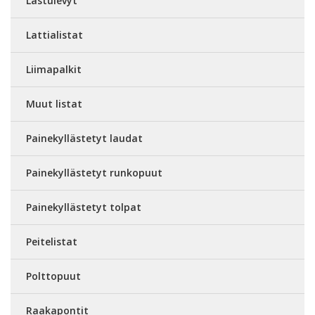
Lastulevyt
Lattialistat
Liimapalkit
Muut listat
Painekyllästetyt laudat
Painekyllästetyt runkopuut
Painekyllästetyt tolpat
Peitelistat
Polttopuut
Raakapontit