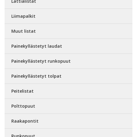
Lattialistat
Liimapalkit
Muut listat
Painekyllästetyt laudat
Painekyllästetyt runkopuut
Painekyllästetyt tolpat
Peitelistat
Polttopuut
Raakapontit
Runkopuut