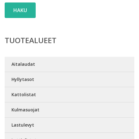
HAKU
TUOTEALUEET
Aitalaudat
Hyllytasot
Kattolistat
Kulmasuojat
Lastulevyt