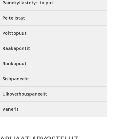
Painekyllästetyt tolpat
Peitelistat
Polttopuut
Raakapontit
Runkopuut
Sisäpaneelit
Ulkoverhouspaneelit
Vanerit
PARHAAT ARVOSTELUT