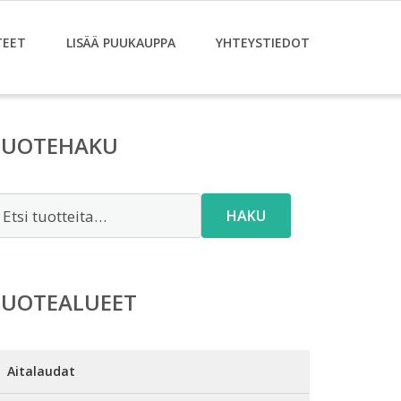
TEET
LISÄÄ PUUKAUPPA
YHTEYSTIEDOT
TUOTEHAKU
tsi:
HAKU
TUOTEALUEET
Aitalaudat