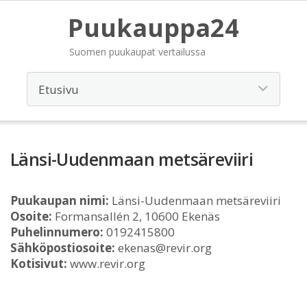
Puukauppa24
Suomen puukaupat vertailussa
Länsi-Uudenmaan metsäreviiri
Puukaupan nimi:
Länsi-Uudenmaan metsäreviiri
Osoite:
Formansallén 2, 10600 Ekenäs
Puhelinnumero:
0192415800
Sähköpostiosoite:
ekenas@revir.org
Kotisivut:
www.revir.org