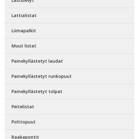
Lastulevyt
Lattialistat
Liimapalkit
Muut listat
Painekyllästetyt laudat
Painekyllästetyt runkopuut
Painekyllästetyt tolpat
Peitelistat
Polttopuut
Raakapontit