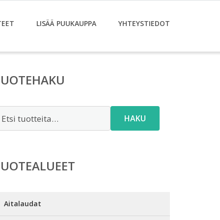
TEET
LISÄÄ PUUKAUPPA
YHTEYSTIEDOT
TUOTEHAKU
tsi:
HAKU
TUOTEALUEET
Aitalaudat