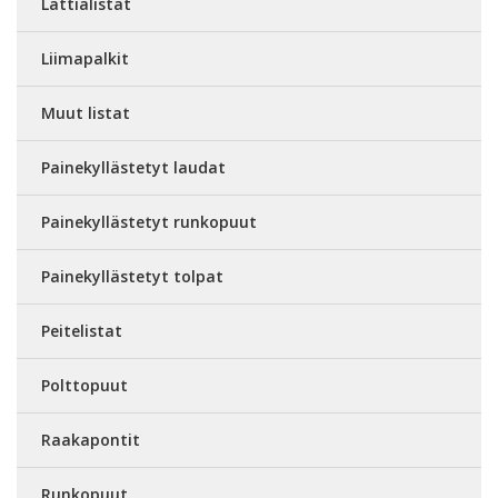
Lattialistat
Liimapalkit
Muut listat
Painekyllästetyt laudat
Painekyllästetyt runkopuut
Painekyllästetyt tolpat
Peitelistat
Polttopuut
Raakapontit
Runkopuut