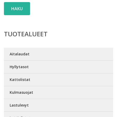
HAKU
TUOTEALUEET
Aitalaudat
Hyllytasot
Kattolistat
Kulmasuojat
Lastulevyt