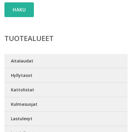
HAKU
TUOTEALUEET
Aitalaudat
Hyllytasot
Kattolistat
Kulmasuojat
Lastulevyt