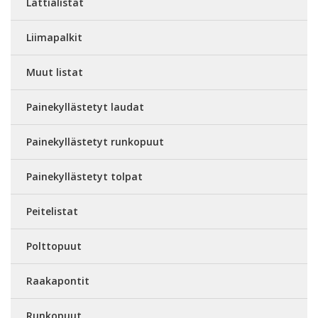
Lattialistat
Liimapalkit
Muut listat
Painekyllästetyt laudat
Painekyllästetyt runkopuut
Painekyllästetyt tolpat
Peitelistat
Polttopuut
Raakapontit
Runkopuut