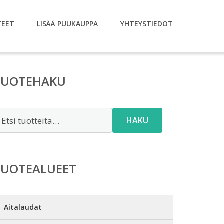
TEET
LISÄÄ PUUKAUPPA
YHTEYSTIEDOT
TUOTEHAKU
tsi:
HAKU
TUOTEALUEET
Aitalaudat