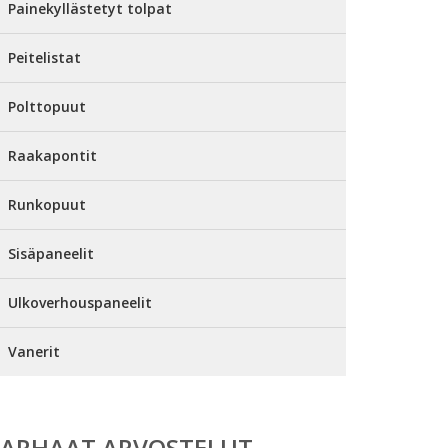
Painekyllästetyt tolpat
Peitelistat
Polttopuut
Raakapontit
Runkopuut
Sisäpaneelit
Ulkoverhouspaneelit
Vanerit
PARHAAT ARVOSTELUT