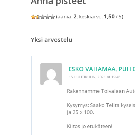
Anna pisteet
(ääniä:
2
, keskiarvo:
1,50
/ 5)
Yksi arvostelu
ESKO VÄHÄMAA, PUH 0
15 HUHTIKUUN, 2021
at 19:45
Rakennamme Toivalaan Autok
Kysymys: Saako Teilta kysei
ja 25 x 100.
Kiitos jo etukäteen!