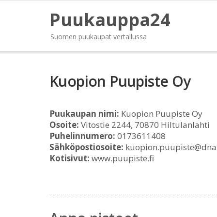
Puukauppa24
Suomen puukaupat vertailussa
Kuopion Puupiste Oy
Puukaupan nimi:
Kuopion Puupiste Oy
Osoite:
Vitostie 2244, 70870 Hiltulanlahti
Puhelinnumero:
0173611408
Sähköpostiosoite:
kuopion.puupiste@dnai
Kotisivut:
www.puupiste.fi